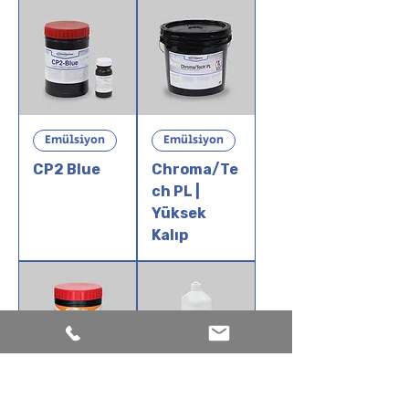
Emülsiyon
Emülsiyon
CP2 Blue
Chroma/Te
ch PL |
Yüksek
Kalıp
Gölge
Emülsiyon