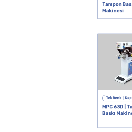
Tampon Bas
Makinesi
Tek Renk | Ka
MPC 63D | 
Baskı Makin