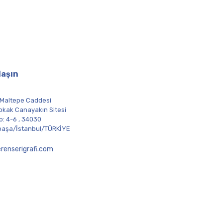
laşın
 Maltepe Caddesi
okak Canayakın Sitesi
o: 4-6 , 34030
aşa/İstanbul/TÜRKİYE
renserigrafi.com