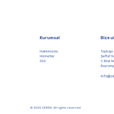
Kurumsal
Bize u
Hakkımızda
Topkapı
Hizmetler
Şeffaf S
SSS
C Blok N
Bayramp
info@ce
© 2025 CEREN. All rights reserved.