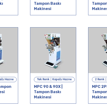
kı
Tampon Baskı
Tampon
Makinesi
Makine
palı Hazne
Tek Renk | Kapalı Hazne
2 Renk 
Tampon
MPC 90 & 90X |
MPC 2PS
esi
Tampon Baskı
Tampon
Makinesi
Makine