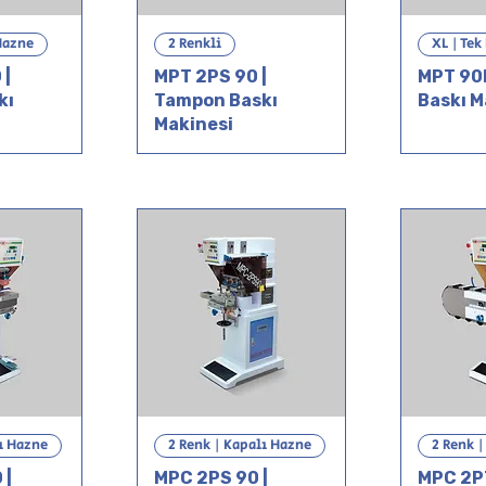
Hazne
2 Renkli
XL | Tek
 |
MPT 2PS 90 |
MPT 90
kı
Tampon Baskı
Baskı M
Makinesi
ı Hazne
2 Renk | Kapalı Hazne
2 Renk 
 |
MPC 2PS 90 |
MPC 2PT