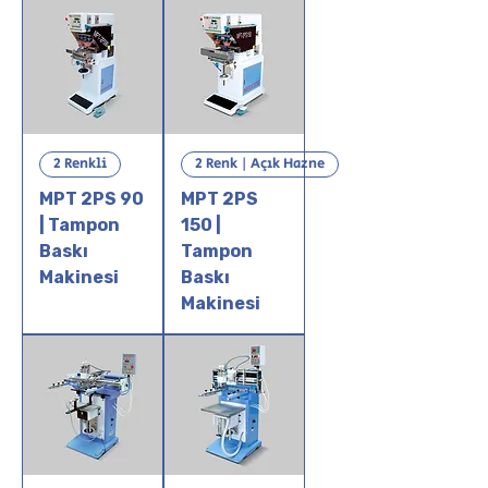
2 Renkli
2 Renk | Açık Hazne
MPT 2PS 90
MPT 2PS
| Tampon
150 |
Baskı
Tampon
Makinesi
Baskı
Makinesi