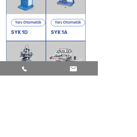
Yarı Otomatik
Yarı Otomatik
SYK 1D
SYK 1A
SYK 1C
3/4 Otomatik
KEM-X-Z
6080 ve
8012
Serigrafi
Baskı
Makinesi