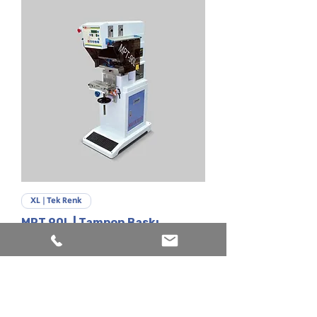
XL | Tek Renk
MPT 90L | Tampon Baskı
Makinesi