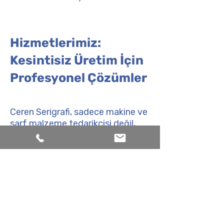
Hizmetlerimiz:
Kesintisiz Üretim İçin
Profesyonel Çözümler
Ceren Serigrafi, sadece makine ve
sarf malzeme tedarikçisi değil,
üretim hattınızın sürekliliğini
sağlayan stratejik bir çözüm
ortağıdır. Satış öncesi analizden
satış sonrası teknik desteğe kadar
geniş bir yelpazede sunduğumuz
hizmetlerle, işletmenizin
verimliliğini en üst düzeye
çıkarıyoruz.