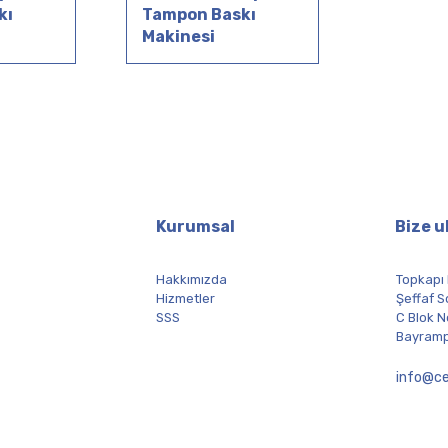
kı
Tampon Baskı
Makinesi
Kurumsal
Bize u
Hakkımızda
Topkapı
Hizmetler
Şeffaf S
SSS
C Blok N
Bayramp
info@ce