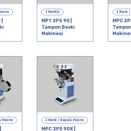
Hazne
2 Renkli
2 Renk 
 |
MPT 2PS 90 |
MPC 2PS
kı
Tampon Baskı
Tampon
Makinesi
Makine
ı Hazne
2 Renk | Kapalı Hazne
|
MPC 2PS 90X |