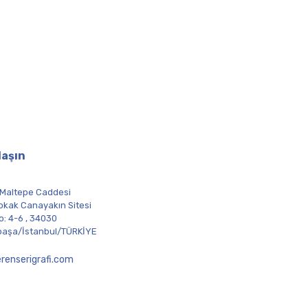
laşın
 Maltepe Caddesi
okak Canayakın Sitesi
o: 4-6 , 34030
aşa/İstanbul/TÜRKİYE
renserigrafi.com