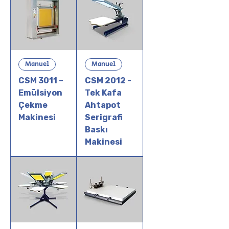
Manuel
Manuel
CSM 3011 –
CSM 2012 -
Emülsiyon
Tek Kafa
Çekme
Ahtapot
Makinesi
Serigrafi
Baskı
Makinesi