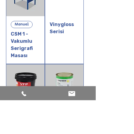
Manuel
Vinygloss
Serisi
CSM 1 -
Vakumlu
Serigrafi
Masası
UV 39000
UNG Serisi
NF Serisi