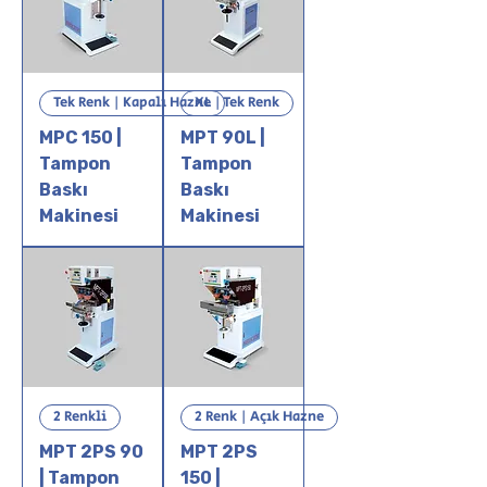
Tek Renk | Kapalı Hazne
XL | Tek Renk
MPC 150 |
MPT 90L |
Tampon
Tampon
Baskı
Baskı
Makinesi
Makinesi
2 Renkli
2 Renk | Açık Hazne
MPT 2PS 90
MPT 2PS
| Tampon
150 |