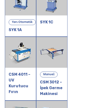
Yarı Otomatik
SYK 1C
SYK 1A
CSM 4011 –
Manuel
UV
CSM 3012 –
Kurutucu
İpek Germe
Fırın
Makinesi