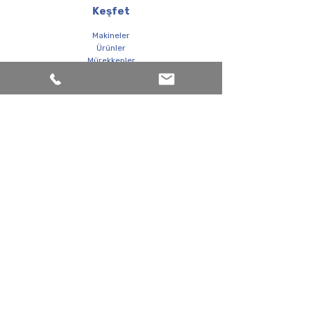
Keşfet
Makineler
Ürünler
Mürekkepler
Kurumsal
Hakkımızda
Hizmetler
SSS
Bize ulaşın
Topkapı Maltepe Caddesi Şeffaf Sokak Canayakın
Sitesi C Blok No: 4-6 , 34030 Bayrampaşa/
İstanbul/TÜRKİYE
info@cerenserigrafi.com