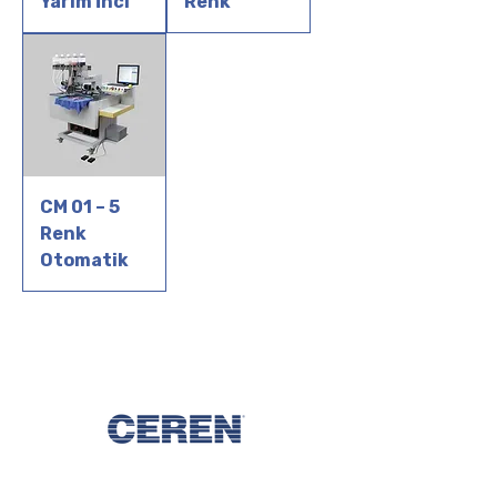
Yarım İnci
Renk
CM 01 – 5
Renk
Otomatik