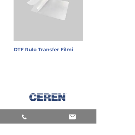
DTF Rulo Transfer Filmi
PET Transfer Filmi
Keşfet
Makineler