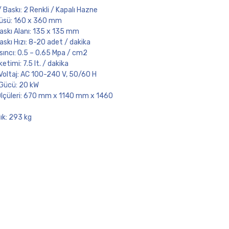
 Baskı: 2 Renkli / Kapalı Hazne
çüsü: 160 x 360 mm
skı Alanı: 135 x 135 mm
skı Hızı: 8-20 adet / dakika
ıncı: 0.5 – 0.65 Mpa / cm2
etimi: 7.5 lt. / dakika
 Voltaj: AC 100-240 V, 50/60 H
 Gücü: 20 kW
Ölçüleri: 670 mm x 1140 mm x 1460
lık: 293 kg