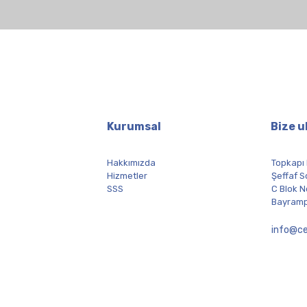
Kurumsal
Bize u
Hakkımızda
Topkapı
Hizmetler
Şeffaf S
SSS
C Blok N
Bayramp
info@ce