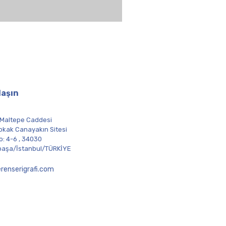
PET Transfer Filmi
laşın
 Maltepe Caddesi
okak Canayakın Sitesi
o: 4-6 , 34030
aşa/İstanbul/TÜRKİYE
renserigrafi.com