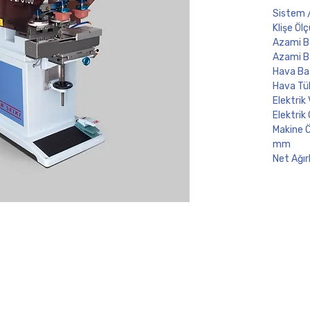
Sistem /
Klişe Öl
Azami Ba
Azami Ba
Hava Bas
Hava Tük
Elektrik
Elektrik
Makine 
mm
Net Ağır