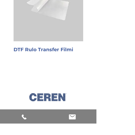
DTF Rulo Transfer Filmi
PET Transfer Filmi
Keşfet
Makineler