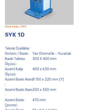
Stok kodu: 059
SYK 1D
Teknik Özellikler
Sistem / Baskı :
Yarı Otomatik – Yuvarlak
Baskı Tablası
300 X 400 mm
Ölçüsü :
Azami Kalıp
400 x 630 mm
Ölçüsü:
Azami Baskı Alanı
Ø 150 x 220 mm (Y)
:
Azami Baskı Alanı
250 x 350 mm
:
Azami Baskı
470 mm
Çevresi :