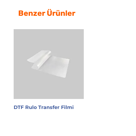
Benzer Ürünler
DTF Rulo Transfer Filmi
PET Transfer Filmi