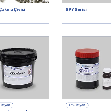
 Çakma Çivisi
GPY Serisi
lsiyon
Emülsiyon