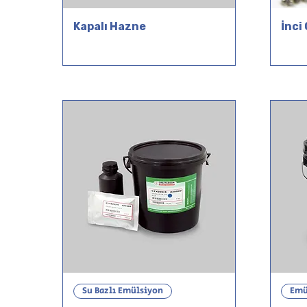
Kapalı Hazne
İnci
Su Bazlı Emülsiyon
Emü