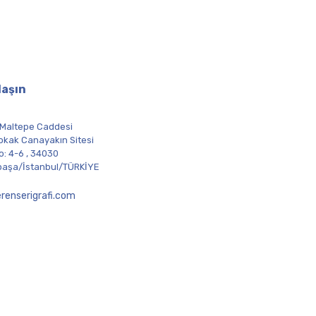
laşın
 Maltepe Caddesi
okak Canayakın Sitesi
o: 4-6 , 34030
aşa/İstanbul/TÜRKİYE
renserigrafi.com