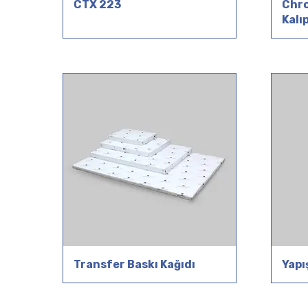
CTX 223
Chro
Kalı
Transfer Baskı Kağıdı
Yapı