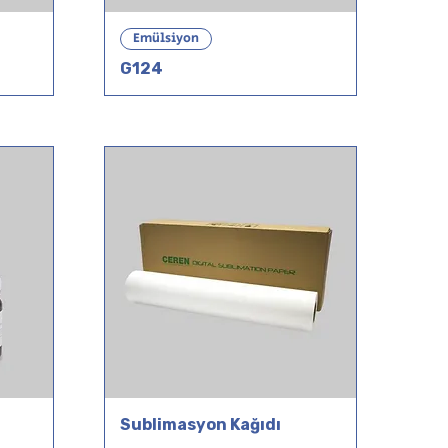
Emülsiyon
G124
Sublimasyon Kağıdı