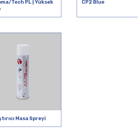
ma/Tech PL | Yüksek
CP2 Blue
p
ştırıcı Masa Spreyi