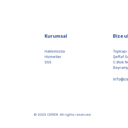
Kurumsal
Bize u
Hakkımızda
Topkapı
Hizmetler
Şeffaf S
SSS
C Blok N
Bayramp
info@ce
© 2025 CEREN. All rights reserved.