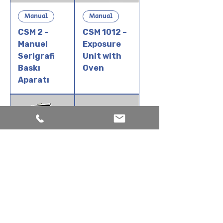
Manual
Manual
CSM 2 -
CSM 1012 –
Manuel
Exposure
Serigrafi
Unit with
Baskı
Oven
Aparatı
Manual
Manual
CSM 1011 –
CSM 1 -
Exposure
Screen
Unit
Printing