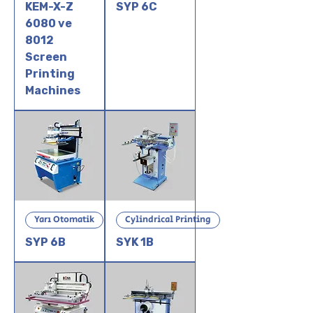
KEM-X-Z
SYP 6C
6080 ve
8012
Screen
Printing
Machines
Yarı Otomatik
Cylindrical Printing
SYP 6B
SYK 1B