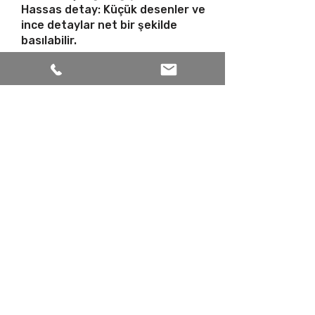
Hassas detay: Küçük desenler ve
ince detaylar net bir şekilde
basılabilir.
Sıkça Sorulan Sorular: Baskı
Teknolojileri Rehberi
Ceren Serigrafi olarak, iş
ortaklarımızın ve müşterilerimizin
en çok merak ettiği konuları tek bir
noktada topladık. Makine
seçiminden teknik servis
detaylarına, sarf malzeme
kullanımından yedek parça
garantisine kadar tüm
süreçlerimizde şeffaflık ve
profesyonelliği ön planda