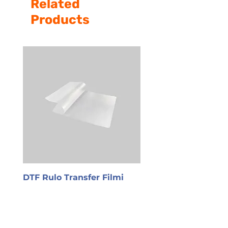
Related
Products
DTF Rulo Transfer Filmi
PET Transfer Film