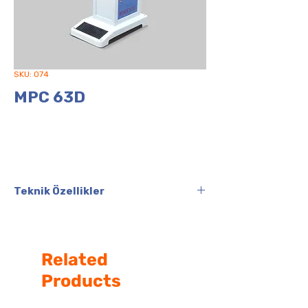
SKU: 074
MPC 63D
Teknik Özellikler
Sistem / Baskı
Kapalı Hazne / Tek
Renk
Related
Klişe Ölçüsü
100 × 250 mm
Products
Azami Baskı
Ø 75 mm