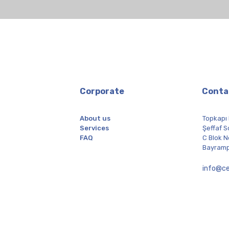
Corporate
Conta
About us
Topkapı
Services
Şeffaf S
FAQ
C Blok N
Bayramp
info@ce