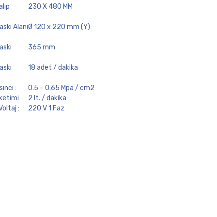
lıp
230 X 480 MM
skı Alanı
Ø 120 x 220 mm (Y)
askı
365 mm
askı
18 adet / dakika
ıncı :
0.5 – 0.65 Mpa / cm2
etimi :
2 lt. / dakika
Voltaj :
220 V 1 Faz
 Gücü :
15 kW
çüleri :
820 mm x 700 mm x
1450 mm
ık :
102 kg.