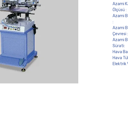
Azami Ka
Ölçüsü :
Azami Ba
:
Azami B
Çevresi :
Azami B
Sürati:
Hava Bas
Hava Tük
Elektrik 
Elektrik
Makine Öl
Net Ağırl