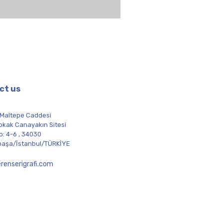
PET Transfer Film
ct us
 Maltepe Caddesi
okak Canayakın Sitesi
o: 4-6 , 34030
aşa/İstanbul/TÜRKİYE
renserigrafi.com