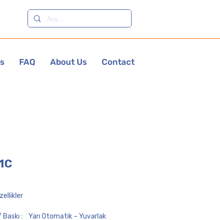
es
FAQ
About Us
Contact
1C
ellikler
 Baskı :
Yarı Otomatik – Yuvarlak