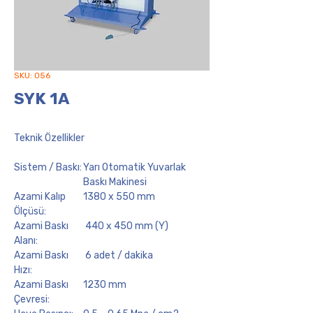
SKU: 056
SYK 1A
Teknik Özellikler
Sistem / Baskı:
Yarı Otomatik Yuvarlak
Baskı Makinesi
Azami Kalıp
1380 x 550 mm
Ölçüsü:
Azami Baskı
440 x 450 mm (Y)
Alanı:
Azami Baskı
6 adet / dakika
Hızı:
Azami Baskı
1230 mm
Çevresi: