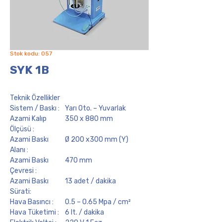
Stok kodu: 057
SYK 1B
Teknik Özellikler
Sistem / Baskı :
Yarı Oto. – Yuvarlak
Azami Kalıp
350 x 880 mm
Ölçüsü :
Azami Baskı
Ø 200 x300 mm (Y)
Alanı :
Azami Baskı
470 mm
Çevresi :
Azami Baskı
13 adet / dakika
Sürati:
Hava Basıncı :
0.5 – 0.65 Mpa / cm²
Hava Tüketimi :
6 lt. / dakika