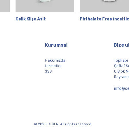
Çelik Klişe Asit
Hızlı Bakış
Phthalate Free İnceltic
Hızlı Bakış
Kurumsal
Bize u
Hakkımızda
Topkapı
Hizmetler
Şeffaf S
SSS
C Blok N
Bayramp
info@ce
© 2025 CEREN. All rights reserved.