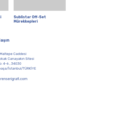
i
Sublistar Off-Set
Hızlı Bakış
Mürekkepleri
laşın
 Maltepe Caddesi
okak Canayakın Sitesi
o: 4-6 , 34030
aşa/İstanbul/TÜRKİYE
renserigrafi.com