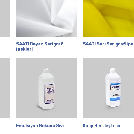
SAATI Beyaz Serigrafi
Hızlı Bakış
SAATI Sarı Serigrafi İpe
Hızlı Bakış
İpekleri
Emülsiyon Sökücü Sıvı
Hızlı Bakış
Kalıp Sertleştirici
Hızlı Bakış