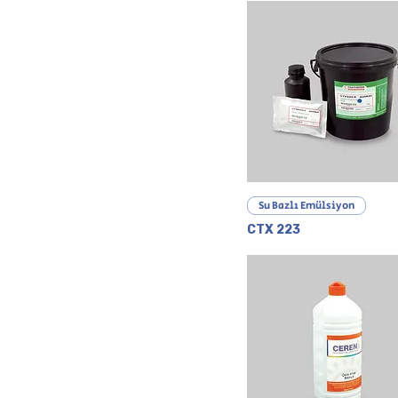
Hızlı Bakış
Su Bazlı Emülsiyon
CTX 223