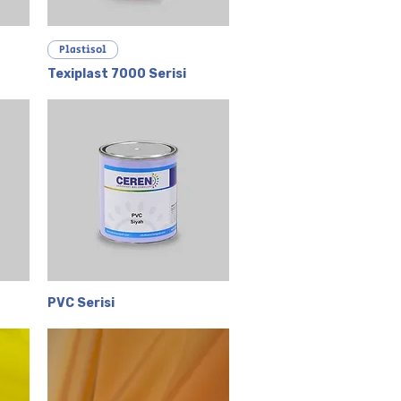
Hızlı Bakış
Plastisol
Texiplast 7000 Serisi
PVC Serisi
Hızlı Bakış