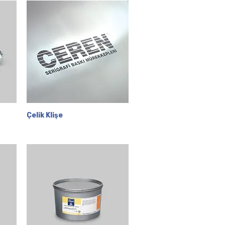
Çelik Klişe
Hızlı Bakış