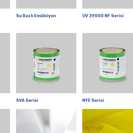
Su Bazlı Emülsiyon
Hızlı Bakış
UV 39000 NF Serisi
Hızlı Bakış
SVA Serisi
Hızlı Bakış
NYE Serisi
Hızlı Bakış