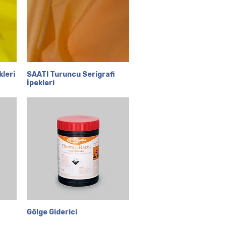
kleri
SAATI Turuncu Serigrafi
Hızlı Bakış
İpekleri
Gölge Giderici
Hızlı Bakış