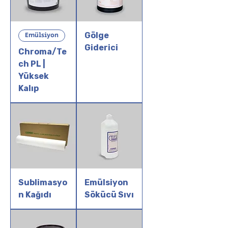
Emülsiyon
Gölge
Giderici
Chroma/Te
ch PL |
Yüksek
Kalıp
Sublimasyo
Emülsiyon
n Kağıdı
Sökücü Sıvı