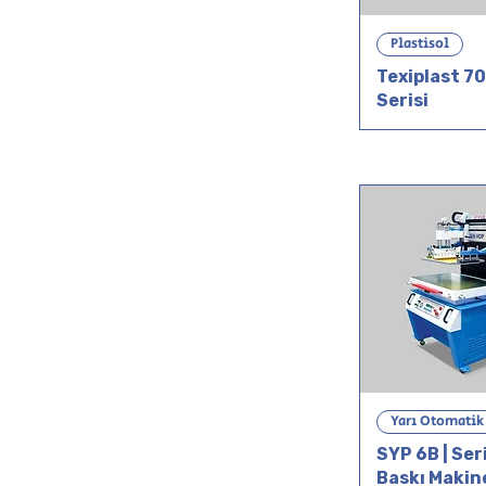
Plastisol
Texiplast 7
Serisi
Yarı Otomatik
SYP 6B | Ser
Baskı Makin