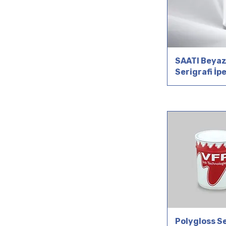
SAATI Beya
Serigrafi İp
Polygloss Se