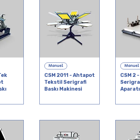
Manuel
Manuel
Tek
CSM 2011 - Ahtapot
CSM 2 -
ot
Tekstil Serigrafi
Serigra
skı
Baskı Makinesi
Aparatı