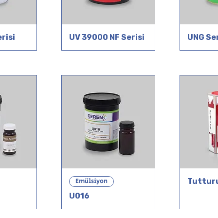
risi
UV 39000 NF Serisi
UNG Ser
Emülsiyon
Tuttur
U016