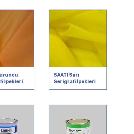
Turuncu
SAATI Sarı
i İpekleri
Serigrafi İpekleri