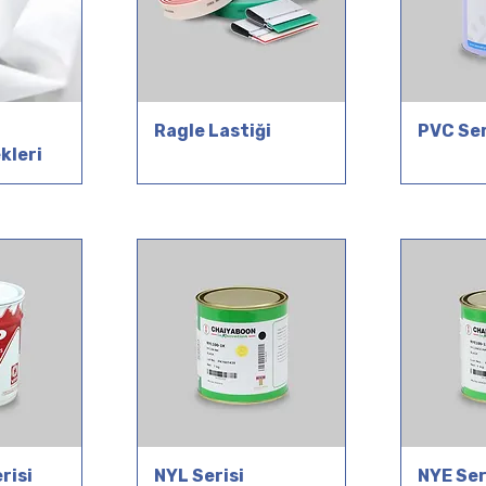
z
Ragle Lastiği
PVC Ser
ekleri
risi
NYL Serisi
NYE Ser