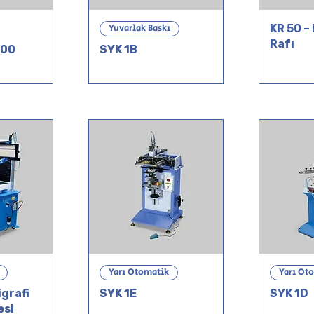
Yuvarlak Baskı
KR 50 –
Rafı
000
SYK 1B
Yarı Otomatik
Yarı Ot
igrafi
SYK 1E
SYK 1D
esi