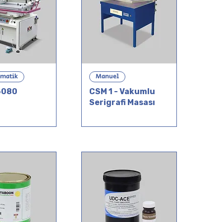
omatik
Manuel
6080
CSM 1 - Vakumlu
Serigrafi Masası