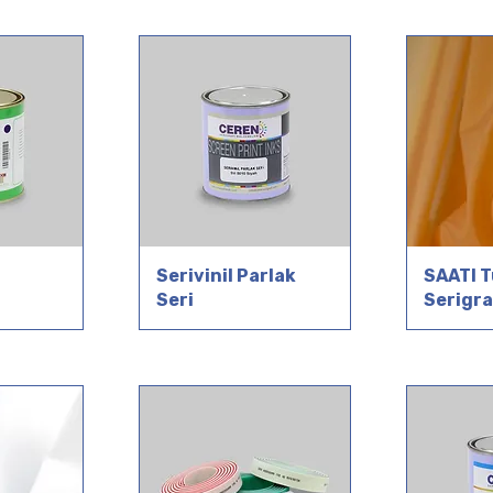
Serivinil Parlak
SAATI 
Seri
Serigraf