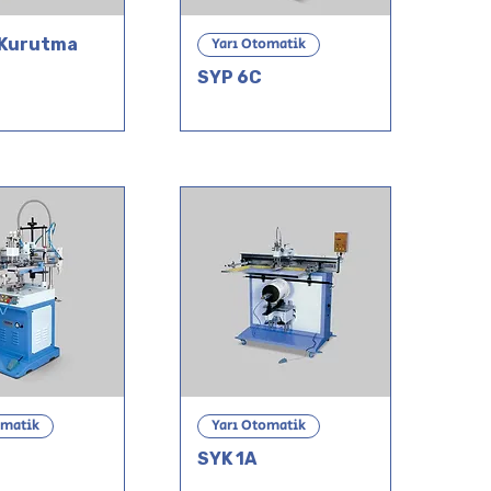
 Kurutma
Yarı Otomatik
SYP 6C
omatik
Yarı Otomatik
SYK 1A