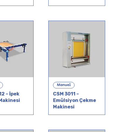
Manuel
2 – İpek
CSM 3011 –
Makinesi
Emülsiyon Çekme
Makinesi