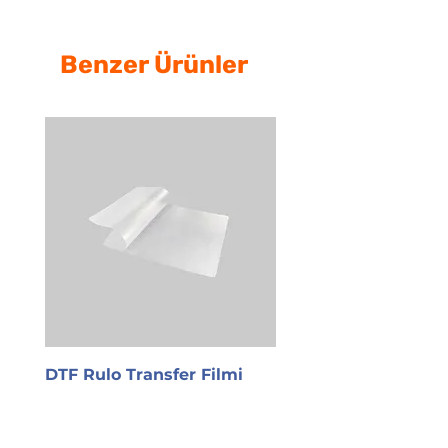
Benzer Ürünler
DTF Rulo Transfer Filmi
PET Transfer Filmi