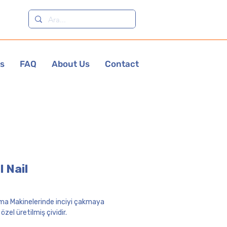
es
FAQ
About Us
Contact
l Nail
ma Makinelerinde inciyi çakmaya
zel üretilmiş çividir.