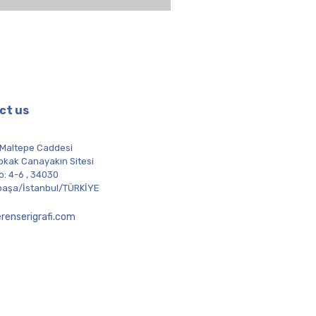
PET Transfer Film
ct us
 Maltepe Caddesi
okak Canayakın Sitesi
o: 4-6 , 34030
aşa/İstanbul/TÜRKİYE
renserigrafi.com