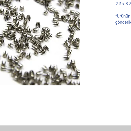
2.3 x 3
*Ürünün n
gönderile