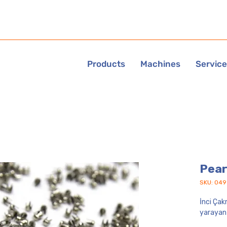
Products
Machines
Servic
Pear
SKU: 049
İnci Çak
yarayan ö