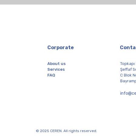
Corporate
Conta
About us
Topkapı
Services
Şeffaf S
FAQ
C Blok N
Bayramp
info@ce
© 2025 CEREN. All rights reserved.